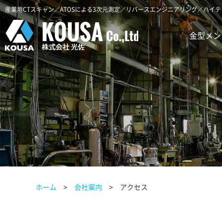
産業用CTスキャン／ATOSによる3次元測定／リバースエンジニアリング／ハイテ
金型メン
ホーム
会社案内
アクセス