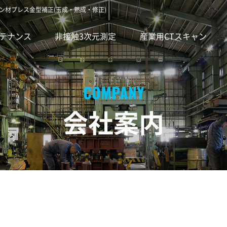
ン材プレス金型補正(玉成・熟成・修正)
テナンス
非接触3次元測定
産業用CTスキャン
会社案内